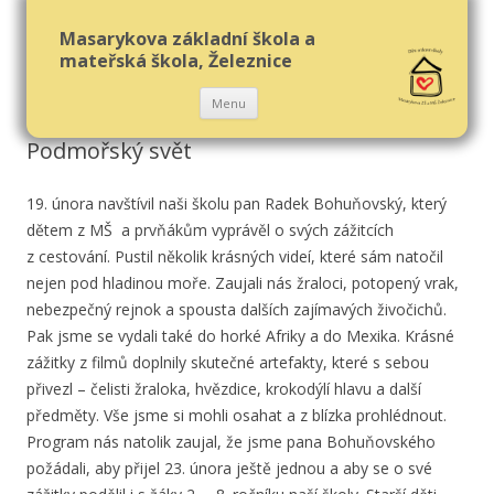
Masarykova základní škola a
mateřská škola, Železnice
Přejít
Menu
k
obsahu
Podmořský svět
webu
19. února navštívil naši školu pan Radek Bohuňovský, který
dětem z MŠ a prvňákům vyprávěl o svých zážitcích
z cestování. Pustil několik krásných videí, které sám natočil
nejen pod hladinou moře. Zaujali nás žraloci, potopený vrak,
nebezpečný rejnok a spousta dalších zajímavých živočichů.
Pak jsme se vydali také do horké Afriky a do Mexika. Krásné
zážitky z filmů doplnily skutečné artefakty, které s sebou
přivezl – čelisti žraloka, hvězdice, krokodýlí hlavu a další
předměty. Vše jsme si mohli osahat a z blízka prohlédnout.
Program nás natolik zaujal, že jsme pana Bohuňovského
požádali, aby přijel 23. února ještě jednou a aby se o své