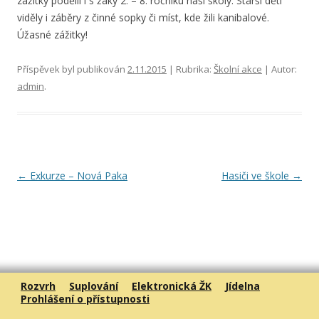
zážitky podělil i s žáky 2. – 8. ročníku naší školy. Starší děti
viděly i záběry z činné sopky či míst, kde žili kanibalové.
Úžasné zážitky!
Příspěvek byl publikován
2.11.2015
| Rubrika:
Školní akce
| Autor:
admin
.
Navigace
←
Exkurze – Nová Paka
Hasiči ve škole
→
pro
příspěvky
Rozvrh
Suplování
Elektronická ŽK
Jídelna
Prohlášení o přístupnosti